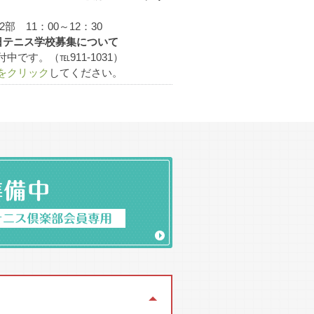
1面 会員11名
2部 11：00～12：30
)中日テニス学校募集について
です。（℡911-1031）
をクリック
してください。
会員57名
対抗戦を行うようになる