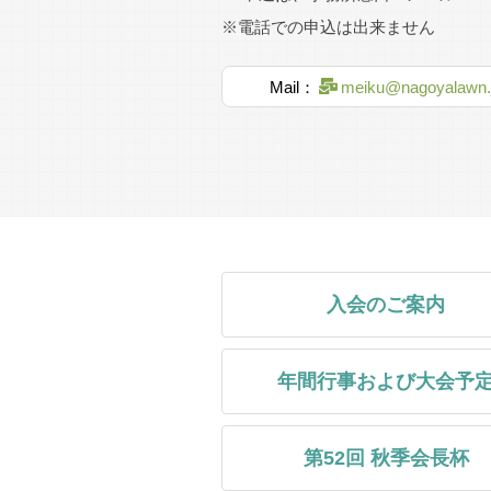
※電話での申込は出来ません
秋季会長杯
2026.7.18
Mail：
meiku@nagoyalawn.
1947年（昭和
市民スポー
ツ祭
ボランティ
ア
2026.7.14
入会のご案内
スポレク
2026.7.14
年間行事および大会予
甲子園遠征
開催報告
2026.7.4
第52回 秋季会長杯