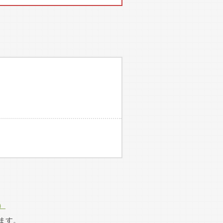
する 会員90名
5名
選手
有）へ移る
東海庭球協会と一体の形で復活
日に変更となりました。
）
ます。