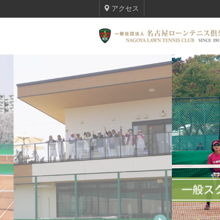
アクセス
TOP
テニススクール
トーナメント
入会・ビジターのご案内
名古屋ローンテニス倶楽部について
倶楽部会員 最新情報