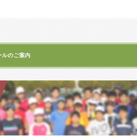
春季会長杯の決勝戦は6/28（日）無事終了いたしました。
1966年（昭和41年）4月 北区名城の名城コートへ移転 コート8面
荻原雄一・マネヴスキーゾラン ８‐３ 山口清美・藤田裕子
応援有難うございました。
1976年
名城コートで全日本選手権大
秋季会長杯の募集を行います。
コート5面増設
1989年
詳しくは
ここをクリック
してください。
コート2面増設 合計15面、
ールのご案内
1993年
会員数1000名を超える 「
7月12日（日）サマーフェスタ懇親会、親善試合を行います
2000年
詳しくは
懇親会
、
親善試合
をクリックしてください。
「全国百歳庭球トーナメント」
2001年
名クジュニアテニス開校
令和8年度高松杯開催報告
詳しくは
ここをクリック
してください。
2011年（平成23年）2月 創立100周年記念式典・祝賀会
第74回 全国百歳庭球トーナメント 開催報告