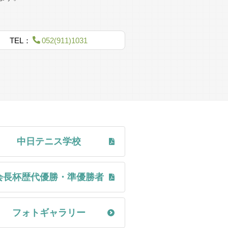
TEL：
052(911)1031
へ移転 コート5面
募り、コート5面、
市に寄付する
る
付き）、倶楽部ハウス新築
中日テニス学校
開催
め、米デビスカップ選手が参加
会長杯歴代優勝・準優勝者
が毎年のように続く
ント」開催
フォトギャラリー