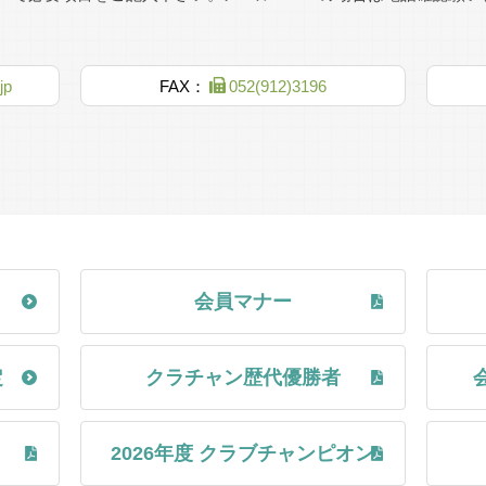
秋季会長杯のドローを掲示いたしました。
余裕をもって対戦相手とスケジュールを調整しましょう。
jp
FAX：
052(912)3196
22年）11月 東区武平町の栄コート（現・愛知芸術文化センター）
詳しくは
ここをクリック
してください。
1947年
中部財界の著名人より寄付金を
第68回名古屋市民スポーツ祭 ボランティア募集
倶楽部ハウスを作り、名古屋
詳しくは
ここをクリック
してください。
同時に将来の管理を任せられ
1950年
コート4面増設（2面スタンド
第32回愛知県スポレク大会のご案内
全盛時代を迎える
会員マナー
1951年
案内
要項
栄コートで全日本選手権大会
全米覇者のラーセン選手を始
定
クラチャン歴代優勝者
これをきっかけに、国際試合
甲子園テニスクラブ遠征交流会 開催報告
第1回「全国百歳庭球トーナメ
詳しくは
ここをクリック
してください。
1952年
2026年度 クラブチャンピオン
中日テニス学校開校