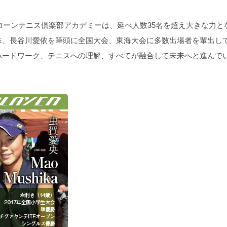
詳しくは
ここをクリック
してください。
屋ローンテニス倶楽部アカデミーは、延べ人数35名を超え大きな力
テニスコーチを募集いたします。
妹、長谷川愛依を筆頭に全国大会、東海大会に多数出場者を輩出し
詳しくは
ここをクリック
してください。
ハードワーク、テニスへの理解、すべてが融合して未来へと進んで
2014年（平成26年）4月 名城庭球場指定管理者