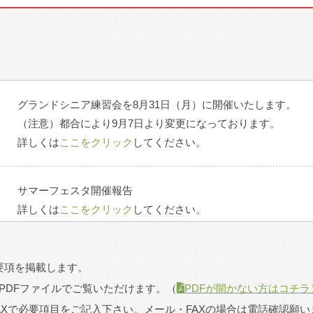
日本庭球協会東海支部設立
支部長、幹事を当倶楽部が任務
1930年
コート1面新設
1933年
コート3面新設 合計8面 会員8
記念を兼ねて、デビスカップ
グランドシニア練習会を8月31日（月）に開催いたします。
歓迎模範試合を行う
（注意）都合により9月7日より変更になっております。
詳しくは
ここをクリック
してください。
年（昭和21年）5月 被災を受け、霞ヶ丘（尾張旭市/浅井竹五郎氏所
サマーフェスタ開催報告
詳しくは
ここをクリック
してください。
1946年5月
クリスマスパーティー日程変更について
名古屋ローンテニス倶楽部は
要項を掲載します。
2026年のクリスマスパーティー開催日が12月13日から12月6
会員15名
PDFファイルでご覧いただけます。
（
PDFが開かない方はコチラ
よろしくお願い致します。
AXで必要項目をご記入下さい。メール・FAXの場合は電話確認願い