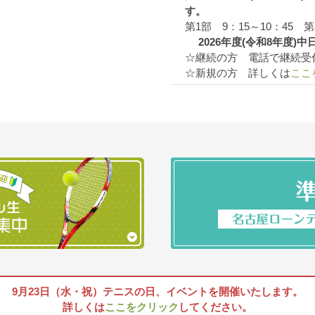
す。
治44年）3月 東区松山町（現・東桜）育英商業学校内に創立 コート
第1部 9：15～10：45 第
2026年度(令和8年度
☆継続の方 電話で継続受付中
☆新規の方 詳しくは
ここ
1919年
コート1面新設
硬式テニスを採用する
年（大正11年）6月 中区七本松（現・千代田）へ移転 コート3面 
1924年～
全国各地のテニスクラブとの
1926年
9月23日（水・祝）テニスの日、イベントを開催いたします。
コート1面新設
詳しくは
ここをクリック
してください。
1929年5月