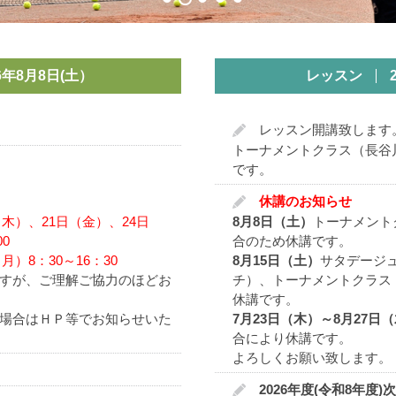
00年に感謝。
次の100年に情熱を
26年8月8日(土）
レッスン
11年（明治44年）3月に創立され、本年2014年には104年目を
レッスン開講致します
ローンテニスクラブと共に、日本で3本の指に入るテニスクラブです
トーナメントクラス（長谷
です。
・東桜）に1面のコートと10坪のクラブハウスを建て、「名古屋庭
休講のお知らせ
はまだ軟式の時代であり、名古屋における硬式テニスの幕開けは19
（木）、21日（金）、24日
8月8日（土）
トーナメント
ありましたが、創立60年を経過した1971年には会員数700名を超
0
合のため休講です。
1000名を超え、それ以降も申し込み希望者増加の一途をたどり、常時
月）8：30～16：30
8月15日（土）
サタデージ
すが、ご理解ご協力のほどお
チ）、トーナメントクラス
大規模なプライベートテニスクラブの設立や競技用の公営庭球場が
休講です。
ないという理由で移転問題が浮上し、徐々に会員数が減少してきま
場合はＨＰ等でお知らせいた
7月23日（木）～8月27日
楽部は名城庭球場の指定管理者となります。100年もの長きに亘る歴史
合により休講です。
よろしくお願い致します。
つつ、社会貢献に力を注いでいきます。新生名古屋ローンテニス倶
2026年度(令和8年度