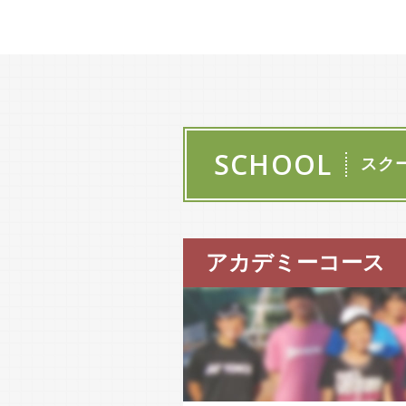
春季会長杯
決勝
2026.6.29
秋季会長杯
2026.6.22
SCHOOL
スク
サマーフェ
スタ
2026.6.3
アカデミーコース
高松杯
開催報告
2026.5.30
全国百歳庭
球トーナメ
ント