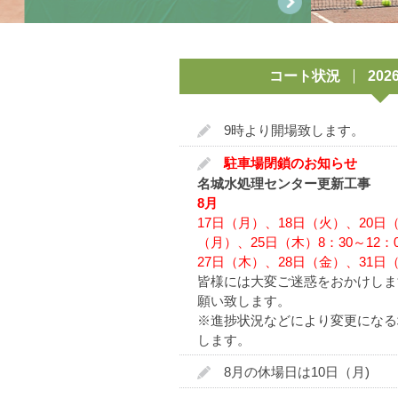
1
アクセス
コート状況
20
名古屋ローンテニス倶楽部は19
9時より開場致します。
ルテニスコミュニティ、東京
駐車場閉鎖のお知らせ
当初、名古屋市東区松山町（現
名城水処理センター更新工事
会員でスタートしました。当時
8月
17日（月）、18日（火）、20日
す。この後4度のコート移転が
（月）、25日（木）8：30～12：0
成長しました。1993年には
27日（木）、28日（金）、31日（
皆様には大変ご迷惑をおかけしま
ほどでした。しかしその後、
願い致します。
は自己所有の土地を持ってい
※進捗状況などにより変更になる
今後2014年4月から、当倶
します。
ために情熱とプライドを持ち
8月の休場日は10日（月)