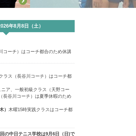
!!
2026年8月8日（土）
迎えます。横浜インターナショナ
。
。
川コーチ）はコーチ都合のため休講
球倶楽部」と名乗り、11名の
19年（大正8年）のことで
クラス（長谷川コーチ）はコーチ都
え、全国でも有数の名門クラブに
200名待機中という事態を招く
ュニア、一般初級クラス（天野コー
（長谷川コーチ）は夏季休暇のため
創設されるのに加え、当倶楽部
した。
（木）
木曜15時実践クラスはコーチ都
・伝統を保ち、次なる100年の
楽部の始まりです。
)次回の中日テニス学校は9月6日（日)で