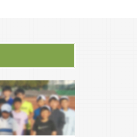
会開催
夜間照明設備完成
会員の心得」の明文化
。
第50回記念大会開催